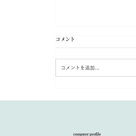
コメント
コメントを追加…
「お客様のために、数字から
逃げない」ひとりで悩まない
サロン経営
company profile