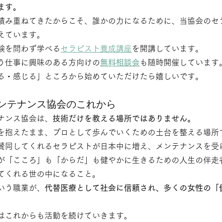
ます。
積み重ねてきたからこそ、誰かの力になるために、当協会のセ
えています。
験を問わず学べる
セラピスト養成講座
を開講しています。
う仕事に興味のある方向けの
無料相談会
も随時開催しています
る・感じる」ところから始めていただけたら嬉しいです。
ンテナンス協会のこれから
ナンス協会は、
技術だけを教える場所ではありません。
を抱えたまま、プロとして歩んでいくための土台を整える場所
賛同してくれるセラピストが日本中に増え、メンテナンスを受
が「こころ」も「からだ」も健やかに生きるための人生の伴走
てくれる世の中になること。
いう職業が、
代替医療として社会に信頼され、多くの女性の「
はこれからも活動を続けていきます。