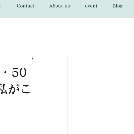
l
Contact
About us
event
Blog
・50
私がこ