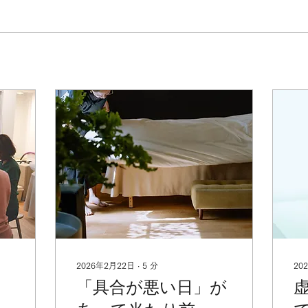
2026年2月22日
∙
5
分
20
、
「具合が悪い日」が