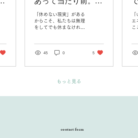
」
あって当たり前。自
サ
分を許すことから始
「休めない現実」がある
「
まる健やかさ。
からこそ、私たちは無理
エ
をしてでも休まなければ
こ
いけない時があります。
に
中医学でいう「中庸（ち
が
ゅうよう）」とは、常に
は
絶好調でいることではあ
45
0
5
弱
りません。 「ほどほど」
の
の真ん中辺りを見つけ
な
て、揺れ動く自分を俯瞰
が（笑
し、許してあげること。
っ
もっと見る
自分を許せるようになる
て
と、不思議と周りの人に
そ
も優しくなれます。 あな
卒
たが自分を大切に扱うこ
ず
とは、あなたの大切な人
な
たちのために「息をしや
し
すい環境」を作ることで
「
contact form
もあるのです。
で
う