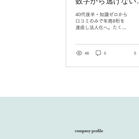
数字から逃げない
ひとりで悩まない
40代後半・知識ゼロから
ロン経営
口コミのみで年商8桁を
達成し法人化へ。たくさ
んの支えで歩んできた私
が、今「ひとりで悩まな
いサロン経営」を掲げる
理由。お客様の大切な場
46
0
5
所を守るために、少し厳
しい言葉かもしれません
が「数字から逃げない」
大切さと、お互いに高め
合える協会の温かいサポ
ートについて綴ります。
company profile