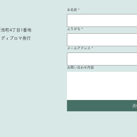
な
お名前
*
に
暈
今
ふりがな
*
池町4丁目1番地
コ
も
、ディプロマ発行
の
メールアドレス
*
た
れ
根
お問い合わせ内容
思
実
の
痛
た
そ
送
ん
は
し
分
は