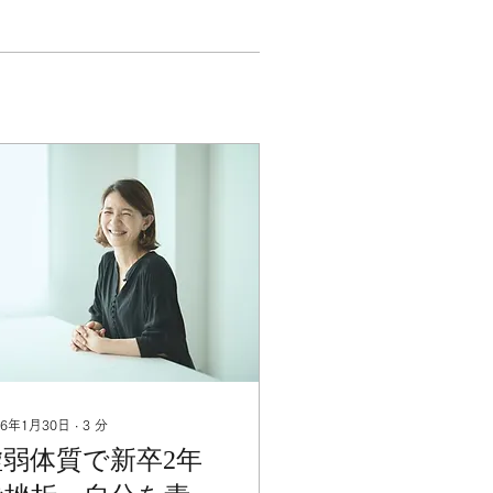
26年1月30日
∙
3
分
虚弱体質で新卒2年