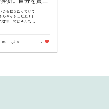
で挫折。自分を責め
ず「生き方」を変え
いつも動き回っていて
る勇気
ネルギッシュだね！」
こ数年、特にそんな風
言っていただけること
増えました。 でも、実
私、生まれた時から 虚
体質 だったんです。今
98
0
7
私を知る方には、なか
か信じてもらえません
）。 学生時代はず
と「体の弱い子」とし
通ってきました。 いざ
のまま社会に出て、新
で入った証券会社。わ
か2年で辞めざるを得
くなった時、私を支配
ていたのは、激しい
自分を責める気持ち」
した。 のたうち回るよ
な生理痛、起き上がれ