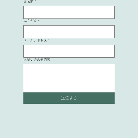
お名前
*
ふりがな
*
メールアドレス
*
お問い合わせ内容
送信する